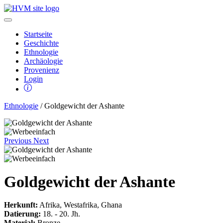
Startseite
Geschichte
Ethnologie
Archäologie
Provenienz
Login
Ethnologie
/ Goldgewicht der Ashante
Previous
Next
Goldgewicht der Ashante
Herkunft:
Afrika, Westafrika, Ghana
Datierung:
18. - 20. Jh.
Material:
Bronze