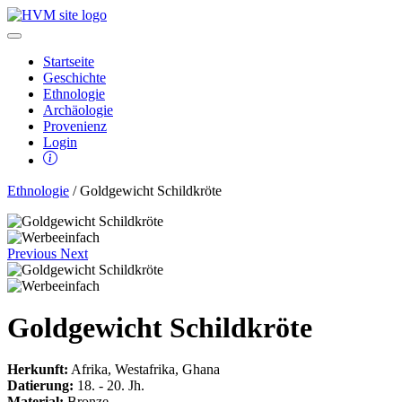
Startseite
Geschichte
Ethnologie
Archäologie
Provenienz
Login
Ethnologie
/ Goldgewicht Schildkröte
Previous
Next
Goldgewicht Schildkröte
Herkunft:
Afrika, Westafrika, Ghana
Datierung:
18. - 20. Jh.
Material:
Bronze