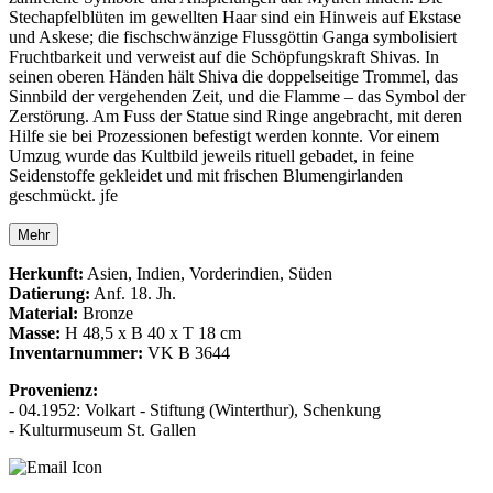
Stechapfelblüten im gewellten Haar sind ein Hinweis auf Ekstase
und Askese; die fischschwänzige Flussgöttin Ganga symbolisiert
Fruchtbarkeit und verweist auf die Schöpfungskraft Shivas. In
seinen oberen Händen hält Shiva die doppelseitige Trommel, das
Sinnbild der vergehenden Zeit, und die Flamme – das Symbol der
Zerstörung. Am Fuss der Statue sind Ringe angebracht, mit deren
Hilfe sie bei Prozessionen befestigt werden konnte. Vor einem
Umzug wurde das Kultbild jeweils rituell gebadet, in feine
Seidenstoffe gekleidet und mit frischen Blumengirlanden
geschmückt. jfe
Mehr
Herkunft:
Asien, Indien, Vorderindien, Süden
Datierung:
Anf. 18. Jh.
Material:
Bronze
Masse:
H 48,5 x B 40 x T 18 cm
Inventarnummer:
VK B 3644
Provenienz:
- 04.1952: Volkart - Stiftung (Winterthur), Schenkung
- Kulturmuseum St. Gallen