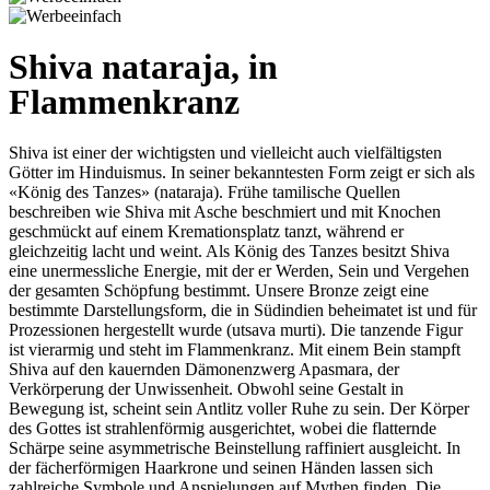
Shiva nataraja, in
Flammenkranz
Shiva ist einer der wichtigsten und vielleicht auch vielfältigsten
Götter im Hinduismus. In seiner bekanntesten Form zeigt er sich als
«König des Tanzes» (nataraja). Frühe tamilische Quellen
beschreiben wie Shiva mit Asche beschmiert und mit Knochen
geschmückt auf einem Kremationsplatz tanzt, während er
gleichzeitig lacht und weint. Als König des Tanzes besitzt Shiva
eine unermessliche Energie, mit der er Werden, Sein und Vergehen
der gesamten Schöpfung bestimmt. Unsere Bronze zeigt eine
bestimmte Darstellungsform, die in Südindien beheimatet ist und für
Prozessionen hergestellt wurde (utsava murti). Die tanzende Figur
ist vierarmig und steht im Flammenkranz. Mit einem Bein stampft
Shiva auf den kauernden Dämonenzwerg Apasmara, der
Verkörperung der Unwissenheit. Obwohl seine Gestalt in
Bewegung ist, scheint sein Antlitz voller Ruhe zu sein. Der Körper
des Gottes ist strahlenförmig ausgerichtet, wobei die flatternde
Schärpe seine asymmetrische Beinstellung raffiniert ausgleicht. In
der fächerförmigen Haarkrone und seinen Händen lassen sich
zahlreiche Symbole und Anspielungen auf Mythen finden.
Die