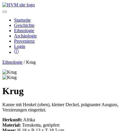
Startseite
Geschichte
Ethnologie
Archäologie
Provenienz
Login
Ethnologie
/ Krug
Krug
Kanne mit Henkel (oben), kleiner Deckel, prägnanter Ausguss,
Verzierungen eingeritzt.
Herkunft:
Afrika
Material:
Terrakotta, getöpfert
Masse:
H 18 x B 13 x T 18,5 cm