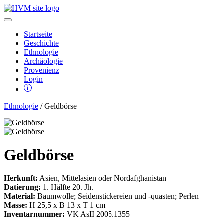
Startseite
Geschichte
Ethnologie
Archäologie
Provenienz
Login
Ethnologie
/ Geldbörse
Geldbörse
Herkunft:
Asien, Mittelasien oder Nordafghanistan
Datierung:
1. Hälfte 20. Jh.
Material:
Baumwolle; Seidenstickereien und -quasten; Perlen
Masse:
H 25,5 x B 13 x T 1 cm
Inventarnummer:
VK AsII 2005.1355