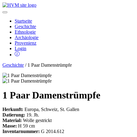
Startseite
Geschichte
Ethnologie
Archäologie
Provenienz
Login
Geschichte
/ 1 Paar Damenstrümpfe
1 Paar Damenstrümpfe
Herkunft:
Europa, Schweiz, St. Gallen
Datierung:
19. Jh.
Material:
Wolle gestrickt
Masse:
H 59 cm
Inventarnummer:
G 2014.612