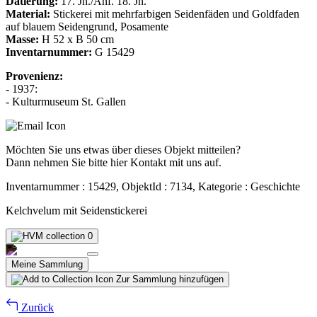
Datierung:
17. Jh./Anf. 18. Jh.
Material:
Stickerei mit mehrfarbigen Seidenfäden und Goldfaden
auf blauem Seidengrund, Posamente
Masse:
H 52 x B 50 cm
Inventarnummer:
G 15429
Provenienz:
- 1937:
- Kulturmuseum St. Gallen
Möchten Sie uns etwas über dieses Objekt mitteilen?
Dann nehmen Sie bitte hier Kontakt mit uns auf.
Inventarnummer : 15429, ObjektId : 7134, Kategorie : Geschichte
Kelchvelum mit Seidenstickerei
0
Meine Sammlung
Zur Sammlung hinzufügen
Zurück