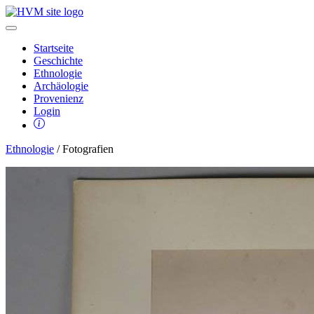
Startseite
Geschichte
Ethnologie
Archäologie
Provenienz
Login
Ethnologie
/ Fotografien