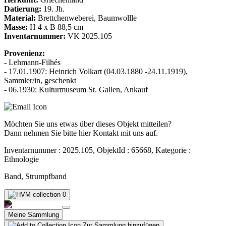
Datierung:
19. Jh.
Material:
Brettchenweberei, Baumwollle
Masse:
H 4 x B 88,5 cm
Inventarnummer:
VK 2025.105
Provenienz:
- Lehmann-Filhés
- 17.01.1907: Heinrich Volkart (04.03.1880 -24.11.1919),
Sammler/in, geschenkt
- 06.1930: Kulturmuseum St. Gallen, Ankauf
Möchten Sie uns etwas über dieses Objekt mitteilen?
Dann nehmen Sie bitte hier Kontakt mit uns auf.
Inventarnummer : 2025.105, ObjektId : 65668, Kategorie :
Ethnologie
Band, Strumpfband
0
Meine Sammlung
Zur Sammlung hinzufügen