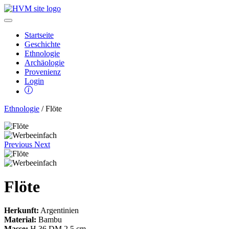
Startseite
Geschichte
Ethnologie
Archäologie
Provenienz
Login
Ethnologie
/ Flöte
Previous
Next
Flöte
Herkunft:
Argentinien
Material:
Bambu
Masse:
H 36 DM 2,5 cm