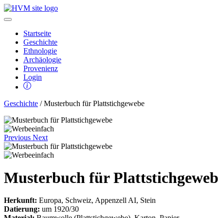
Startseite
Geschichte
Ethnologie
Archäologie
Provenienz
Login
Geschichte
/ Musterbuch für Plattstichgewebe
Previous
Next
Musterbuch für Plattstichgewe
Herkunft:
Europa, Schweiz, Appenzell AI, Stein
Datierung:
um 1920/30
Material:
Baumwolle (Plattstichgewebe), Karton, Papier