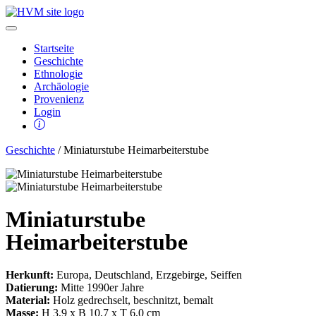
Startseite
Geschichte
Ethnologie
Archäologie
Provenienz
Login
Geschichte
/ Miniaturstube Heimarbeiterstube
Miniaturstube
Heimarbeiterstube
Herkunft:
Europa, Deutschland, Erzgebirge, Seiffen
Datierung:
Mitte 1990er Jahre
Material:
Holz gedrechselt, beschnitzt, bemalt
Masse:
H 3,9 x B 10,7 x T 6,0 cm