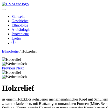
Startseite
Geschichte
Ethnologie
Archäologie
Provenienz
Login
Ethnologie
/ Holzrelief
Previous
Next
Holzrelief
us einem Holzklotz gehauener menschenähnlicher Kopf mit Schultern, 
zusammelaufenden, mit Blattzungen umrandeten Formen (Mitte, Seiten)
Stellung. Kurze, gerade Haarsträhnen treten unter der Krone hervor. 