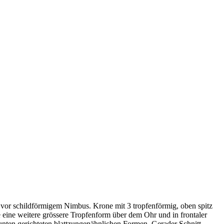
 vor schildförmigem Nimbus. Krone mit 3 tropfenförmig, oben spitz
 eine weitere grössere Tropfenform über dem Ohr und in frontaler
 unten gerichteten blattzungenähnlichen Formen. Gerader Schnitt