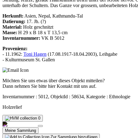
unterhalb der Schultern. Das Ganze vor grossem, unbearbeiteten Holz
Herkunft:
Asien, Nepal, Kathmandu-Tal
Datierung:
17. Jh. (?)
Material:
Holz geschnitzt
Masse:
H 29 x B 18 x T 13,5 cm
Inventarnummer:
VK B 5012
Provenienz:
- 11.1962:
Toni Hagen
(17.08.1917-18.04.2003), Leihgabe
- Kulturmuseum St. Gallen
Möchten Sie uns etwas über dieses Objekt mitteilen?
Dann nehmen Sie bitte hier Kontakt mit uns auf.
Inventarnummer : 5012, ObjektId : 58634, Kategorie : Ethnologie
Holzrelief
0
Meine Sammlung
Zur Sammlung hinzufügen