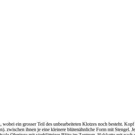
wobei ein grosser Teil des unbearbeiteten Klotzes noch besteht. Kopf
. zwischen ihnen je eine kleinere blütenähnliche Form mit Stengel. Je
Ovale Ohrringe mit vierblättriger Blüte im Zentrum. Halskette mit nach