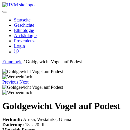
Startseite
Geschichte
Ethnologie
Archäologie
Provenienz
Login
Ethnologie
/ Goldgewicht Vogel auf Podest
Previous
Next
Goldgewicht Vogel auf Podest
Herkunft:
Afrika, Westafrika, Ghana
Datierung:
18. - 20. Jh.
Material:
Bronze