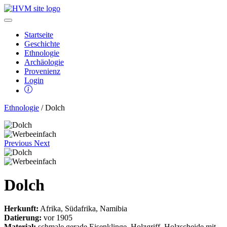
Startseite
Geschichte
Ethnologie
Archäologie
Provenienz
Login
Ethnologie
/ Dolch
Previous
Next
Dolch
Herkunft:
Afrika, Südafrika, Namibia
Datierung:
vor 1905
Material:
schmale gerade Eisenklinge, Holzgriff, Holzscheide mit