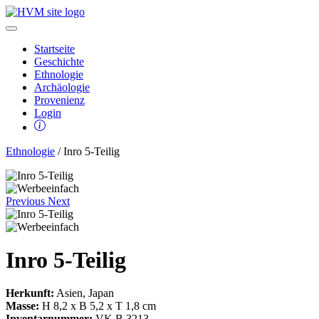
Startseite
Geschichte
Ethnologie
Archäologie
Provenienz
Login
Ethnologie
/ Inro 5-Teilig
Previous
Next
Inro 5-Teilig
Herkunft:
Asien, Japan
Masse:
H 8,2 x B 5,2 x T 1,8 cm
Inventarnummer:
VK B 3213