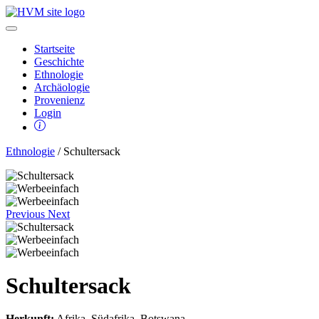
Startseite
Geschichte
Ethnologie
Archäologie
Provenienz
Login
Ethnologie
/ Schultersack
Previous
Next
Schultersack
Herkunft:
Afrika, Südafrika, Botswana