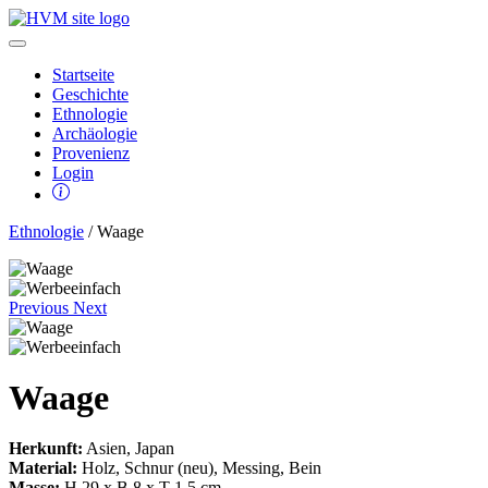
Startseite
Geschichte
Ethnologie
Archäologie
Provenienz
Login
Ethnologie
/ Waage
Previous
Next
Waage
Herkunft:
Asien, Japan
Material:
Holz, Schnur (neu), Messing, Bein
Masse:
H 29 x B 8 x T 1,5 cm