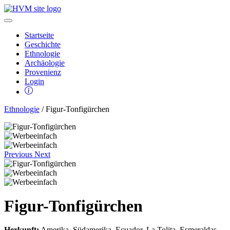
Startseite
Geschichte
Ethnologie
Archäologie
Provenienz
Login
Ethnologie
/ Figur-Tonfigürchen
Previous
Next
Figur-Tonfigürchen
Herkunft:
Amerika, Südamerika, Ecuador, La Tolita, Esmeraldas