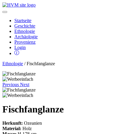
Startseite
Geschichte
Ethnologie
Archäologie
Provenienz
Login
Ethnologie
/ Fischfanglanze
Previous
Next
Fischfanglanze
Herkunft:
Ozeanien
Material:
Holz
Masse:
H 178 cm