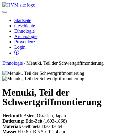
Startseite
Geschichte
Ethnologie
Archäologie
Provenienz
Login
Ethnologie
/ Menuki, Teil der Schwertgriffmontierung
Menuki, Teil der
Schwertgriffmontierung
Herkunft:
Asien, Ostasien, Japan
Datierung:
Edo-Zeit (1603-1868)
Material:
Gelbmetall bearbeitet
Masse:
H 0,6 x B 5,5 x T 2,4 cm