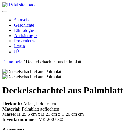
Startseite
Geschichte
Ethnologie
Archäologie
Provenienz
Login
Ethnologie
/ Deckelschachtel aus Palmblatt
Deckelschachtel aus Palmblatt
Herkunft:
Asien, Indonesien
Material:
Palmblatt geflochten
Masse:
H 25,5 cm x B 21 cm x T 26 cm cm
Inventarnummer:
VK 2007.805
Provenienz: