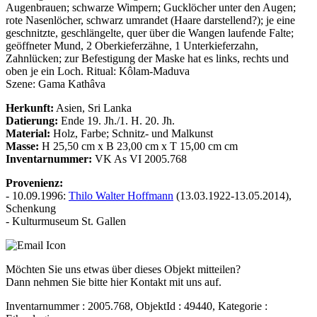
Augenbrauen; schwarze Wimpern; Gucklöcher unter den Augen;
rote Nasenlöcher, schwarz umrandet (Haare darstellend?); je eine
geschnitzte, geschlängelte, quer über die Wangen laufende Falte;
geöffneter Mund, 2 Oberkieferzähne, 1 Unterkieferzahn,
Zahnlücken; zur Befestigung der Maske hat es links, rechts und
oben je ein Loch. Ritual: Kôlam-Maduva
Szene: Gama Kathâva
Herkunft:
Asien, Sri Lanka
Datierung:
Ende 19. Jh./1. H. 20. Jh.
Material:
Holz, Farbe; Schnitz- und Malkunst
Masse:
H 25,50 cm x B 23,00 cm x T 15,00 cm cm
Inventarnummer:
VK As VI 2005.768
Provenienz:
- 10.09.1996:
Thilo Walter Hoffmann
(13.03.1922-13.05.2014),
Schenkung
- Kulturmuseum St. Gallen
Möchten Sie uns etwas über dieses Objekt mitteilen?
Dann nehmen Sie bitte hier Kontakt mit uns auf.
Inventarnummer : 2005.768, ObjektId : 49440, Kategorie :