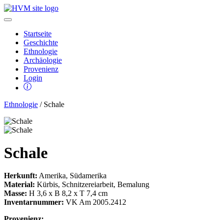
Startseite
Geschichte
Ethnologie
Archäologie
Provenienz
Login
Ethnologie
/ Schale
Schale
Herkunft:
Amerika, Südamerika
Material:
Kürbis, Schnitzereiarbeit, Bemalung
Masse:
H 3,6 x B 8,2 x T 7,4 cm
Inventarnummer:
VK Am 2005.2412
Provenienz: