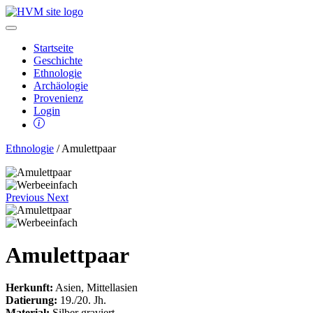
Startseite
Geschichte
Ethnologie
Archäologie
Provenienz
Login
Ethnologie
/ Amulettpaar
Previous
Next
Amulettpaar
Herkunft:
Asien, Mittellasien
Datierung:
19./20. Jh.
Material:
Silber graviert