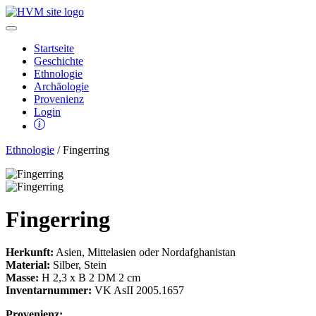
Startseite
Geschichte
Ethnologie
Archäologie
Provenienz
Login
Ethnologie
/ Fingerring
Fingerring
Herkunft:
Asien, Mittelasien oder Nordafghanistan
Material:
Silber, Stein
Masse:
H 2,3 x B 2 DM 2 cm
Inventarnummer:
VK AsII 2005.1657
Provenienz: