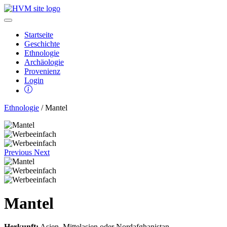
Startseite
Geschichte
Ethnologie
Archäologie
Provenienz
Login
Ethnologie
/ Mantel
Previous
Next
Mantel
Herkunft:
Asien, Mittelasien oder Nordafghanistan