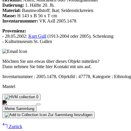
Datierung:
1. Hälfte 20. Jh.
Material:
Baumwollstoff; Ikat; Seidenstickereien
Masse:
H 143 x B 56 x T cm
Inventarnummer:
VK AsII 2005.1478
Provenienz:
- 28.05.2002:
Kurt Gull
(1913-2004 oder 2005), Schenkung
- Kulturmuseum St. Gallen
Möchten Sie uns etwas über dieses Objekt mitteilen?
Dann nehmen Sie bitte hier Kontakt mit uns auf.
Inventarnummer : 2005.1478, ObjektId : 47778, Kategorie : Ethnolog
Mantel
0
Meine Sammlung
Zur Sammlung hinzufügen
Zurück