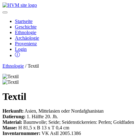
Startseite
Geschichte
Ethnologie
Archäologie
Provenienz
Login
Ethnologie
/ Textil
Textil
Herkunft:
Asien, Mittelasien oder Nordafghanistan
Datierung:
1. Hälfte 20. Jh.
Material:
Baumwolle; Seide; Seidenstickereien: Perlen; Goldfaden
Masse:
H 81,5 x B 13 x T 0,4 cm
Inventarnummer:
VK AsII 2005.1386