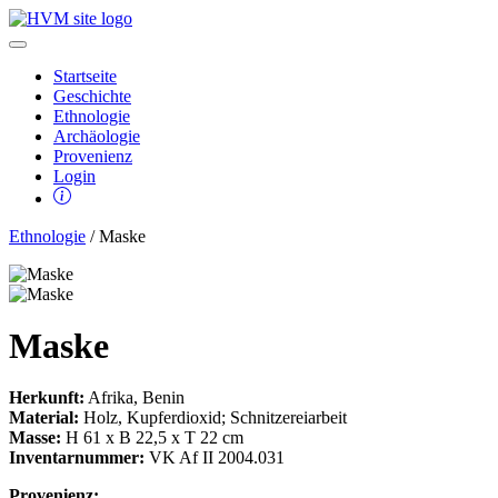
Startseite
Geschichte
Ethnologie
Archäologie
Provenienz
Login
Ethnologie
/ Maske
Maske
Herkunft:
Afrika, Benin
Material:
Holz, Kupferdioxid; Schnitzereiarbeit
Masse:
H 61 x B 22,5 x T 22 cm
Inventarnummer:
VK Af II 2004.031
Provenienz: