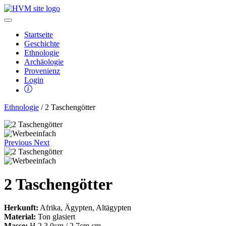
Startseite
Geschichte
Ethnologie
Archäologie
Provenienz
Login
Ethnologie
/ 2 Taschengötter
Previous
Next
2 Taschengötter
Herkunft:
Afrika, Ägypten, Altägypten
Material:
Ton glasiert
Masse:
H 2,3 0cm / 2.7cm cm