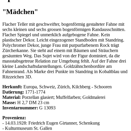
"Mädchen"
Flacher Teller mit geschweifter, bogenförmig gestalteter Fahne mit
sechs kleinen und sechs grossen bogenförmigen Randausschnitten.
Flacher Spiegel und unmerklich aufgebogene Fahne. Kein
plastischer Dekor. Leicht eingezogener Standboden mit Standring.
Polychromer Dekor, junge Frau mit purpurfarbenem Rock trägt
Zürcherkanne. Sie steht auf einem mit Bäumen und Sträuchern
gesäumten Weg. Das Sujet wird von der Figur dominiert, da die
massstabsgetreue Relation zur Umgebung fehlt. Auf der Fahne drei
kleine Landschaftsdarstellungen. Goldzähnchenbordüre am
Fahnenrand. Als Marke drei Punkte im Standring in Kobaltblau und
Ritzzeichen 3D.
Herkunft:
Europa, Schweiz, Zürich, Kilchberg - Schooren
Datierung:
1771-1774
Material:
Porzellan glasiert; Muffelfarben; Goldmalerei
Masse:
H 2,7 DM 23 cm
Inventarnummer:
G 13093
Provenienz:
- 14.03.1928: Friedrich Eugen Girtanner, Schenkung
- Kulturmuseum St. Gallen