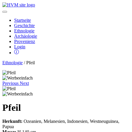
Startseite
Geschichte
Ethnologie
Archäologie
Provenienz
Login
Ethnologie
/ Pfeil
Previous
Next
Pfeil
Herkunft:
Ozeanien, Melanesien, Indonesien, Westneuguinea,
Papua
Masse:
H 140 cm