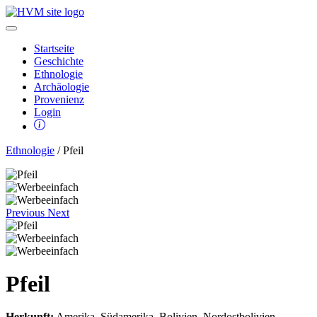
Startseite
Geschichte
Ethnologie
Archäologie
Provenienz
Login
Ethnologie
/ Pfeil
Previous
Next
Pfeil
Herkunft:
Amerika, Südamerika, Bolivien, Nordostbolivien