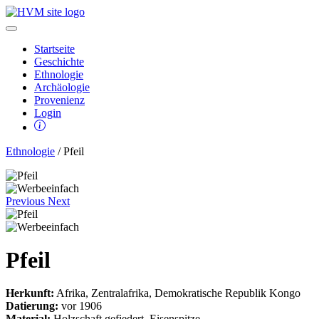
Startseite
Geschichte
Ethnologie
Archäologie
Provenienz
Login
Ethnologie
/ Pfeil
Previous
Next
Pfeil
Herkunft:
Afrika, Zentralafrika, Demokratische Republik Kongo
Datierung:
vor 1906
Material:
Holzschaft gefiedert, Eisenspitze