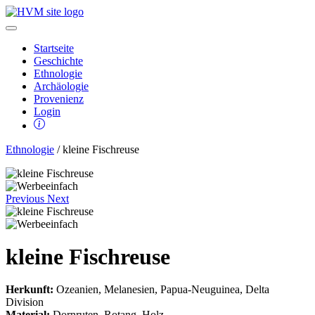
Startseite
Geschichte
Ethnologie
Archäologie
Provenienz
Login
Ethnologie
/ kleine Fischreuse
Previous
Next
kleine Fischreuse
Herkunft:
Ozeanien, Melanesien, Papua-Neuguinea, Delta
Division
Material:
Dornruten, Rotang, Holz