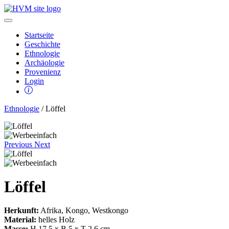
Startseite
Geschichte
Ethnologie
Archäologie
Provenienz
Login
Ethnologie
/ Löffel
Previous
Next
Löffel
Herkunft:
Afrika, Kongo, Westkongo
Material:
helles Holz
Masse:
H 17,5 x B 5 x T 2,6 cm