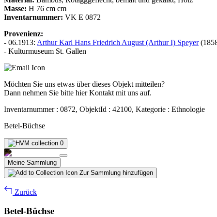
Masse:
H 76 cm cm
Inventarnummer:
VK E 0872
Provenienz:
- 06.1913:
Arthur Karl Hans Friedrich August (Arthur I) Speyer
(1858
- Kulturmuseum St. Gallen
Möchten Sie uns etwas über dieses Objekt mitteilen?
Dann nehmen Sie bitte hier Kontakt mit uns auf.
Inventarnummer : 0872, ObjektId : 42100, Kategorie : Ethnologie
Betel-Büchse
0
Meine Sammlung
Zur Sammlung hinzufügen
Zurück
Betel-Büchse