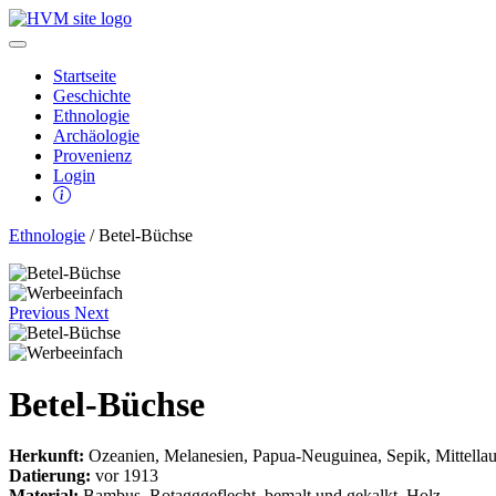
Startseite
Geschichte
Ethnologie
Archäologie
Provenienz
Login
Ethnologie
/ Betel-Büchse
Previous
Next
Betel-Büchse
Herkunft:
Ozeanien, Melanesien, Papua-Neuguinea, Sepik, Mittellau
Datierung:
vor 1913
Material:
Bambus, Rotagggeflecht, bemalt und gekalkt, Holz