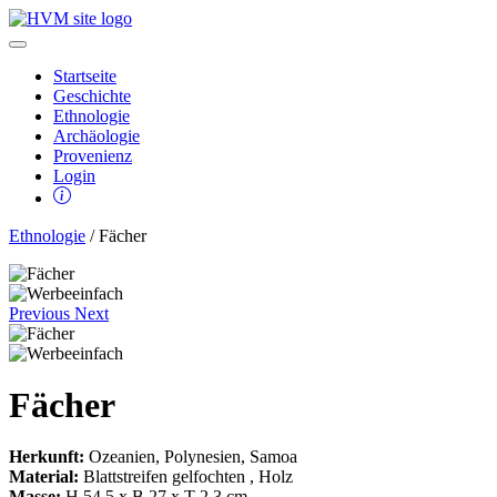
Startseite
Geschichte
Ethnologie
Archäologie
Provenienz
Login
Ethnologie
/ Fächer
Previous
Next
Fächer
Herkunft:
Ozeanien, Polynesien, Samoa
Material:
Blattstreifen gelfochten , Holz
Masse:
H 54,5 x B 27 x T 2,3 cm