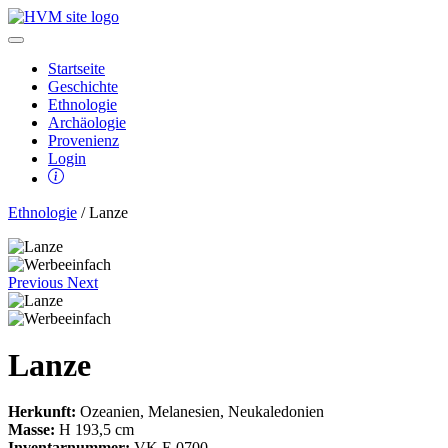
Startseite
Geschichte
Ethnologie
Archäologie
Provenienz
Login
Ethnologie
/ Lanze
Previous
Next
Lanze
Herkunft:
Ozeanien, Melanesien, Neukaledonien
Masse:
H 193,5 cm
Inventarnummer:
VK E 0700