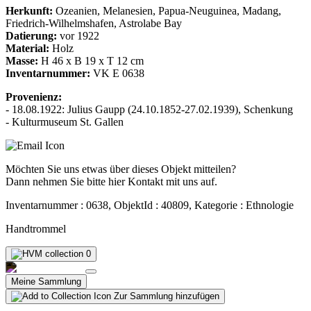
Herkunft:
Ozeanien, Melanesien, Papua-Neuguinea, Madang,
Friedrich-Wilhelmshafen, Astrolabe Bay
Datierung:
vor 1922
Material:
Holz
Masse:
H 46 x B 19 x T 12 cm
Inventarnummer:
VK E 0638
Provenienz:
- 18.08.1922: Julius Gaupp (24.10.1852-27.02.1939), Schenkung
- Kulturmuseum St. Gallen
Möchten Sie uns etwas über dieses Objekt mitteilen?
Dann nehmen Sie bitte hier Kontakt mit uns auf.
Inventarnummer : 0638, ObjektId : 40809, Kategorie : Ethnologie
Handtrommel
0
Meine Sammlung
Zur Sammlung hinzufügen