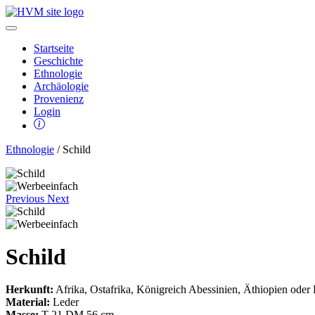
Startseite
Geschichte
Ethnologie
Archäologie
Provenienz
Login
Ethnologie
/ Schild
Previous
Next
Schild
Herkunft:
Afrika, Ostafrika, Königreich Abessinien, Äthiopien oder 
Material:
Leder
Masse:
T 21 DM 56 cm