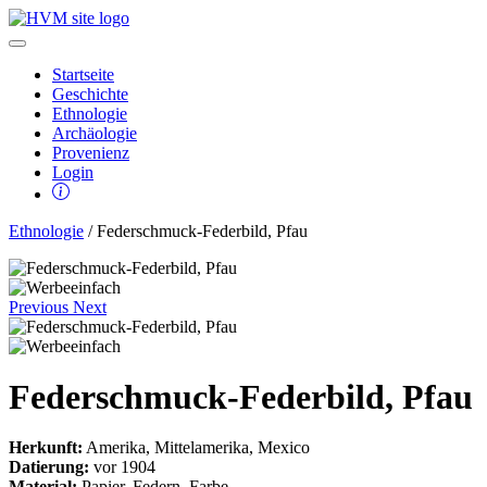
Startseite
Geschichte
Ethnologie
Archäologie
Provenienz
Login
Ethnologie
/ Federschmuck-Federbild, Pfau
Previous
Next
Federschmuck-Federbild, Pfau
Herkunft:
Amerika, Mittelamerika, Mexico
Datierung:
vor 1904
Material:
Papier, Federn, Farbe