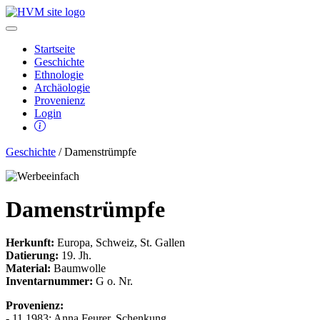
Startseite
Geschichte
Ethnologie
Archäologie
Provenienz
Login
Geschichte
/ Damenstrümpfe
Damenstrümpfe
Herkunft:
Europa, Schweiz, St. Gallen
Datierung:
19. Jh.
Material:
Baumwolle
Inventarnummer:
G o. Nr.
Provenienz:
- 11.1983: Anna Feurer, Schenkung