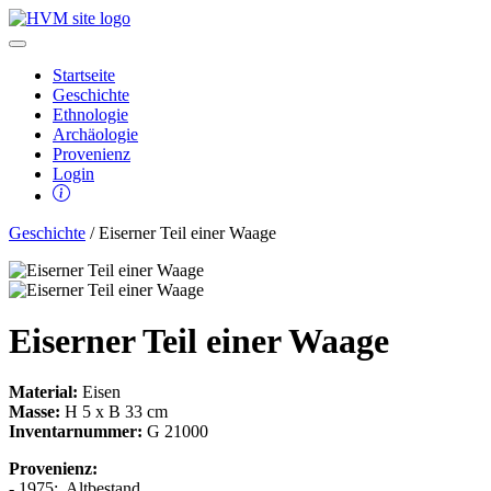
Startseite
Geschichte
Ethnologie
Archäologie
Provenienz
Login
Geschichte
/ Eiserner Teil einer Waage
Eiserner Teil einer Waage
Material:
Eisen
Masse:
H 5 x B 33 cm
Inventarnummer:
G 21000
Provenienz:
- 1975:, Altbestand