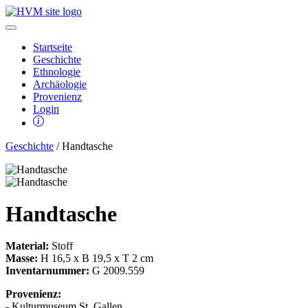
Startseite
Geschichte
Ethnologie
Archäologie
Provenienz
Login
Geschichte
/ Handtasche
Handtasche
Material:
Stoff
Masse:
H 16,5 x B 19,5 x T 2 cm
Inventarnummer:
G 2009.559
Provenienz:
- Kulturmuseum St. Gallen