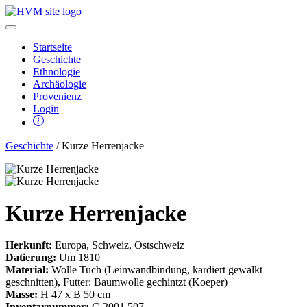
Startseite
Geschichte
Ethnologie
Archäologie
Provenienz
Login
Geschichte
/ Kurze Herrenjacke
Kurze Herrenjacke
Herkunft:
Europa, Schweiz, Ostschweiz
Datierung:
Um 1810
Material:
Wolle Tuch (Leinwandbindung, kardiert gewalkt
geschnitten), Futter: Baumwolle gechintzt (Koeper)
Masse:
H 47 x B 50 cm
Inventarnummer:
G 2001.507