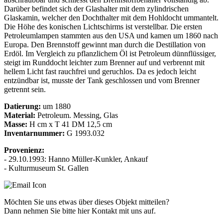
Darüber befindet sich der Glashalter mit dem zylindrischen
Glaskamin, welcher den Dochthalter mit dem Hohldocht ummantelt.
Die Höhe des konischen Lichtschirms ist verstellbar. Die ersten
Petroleumlampen stammten aus den USA und kamen um 1860 nach
Europa. Den Brennstoff gewinnt man durch die Destillation von
Erdöl. Im Vergleich zu pflanzlichem Öl ist Petroleum dünnflüssiger,
steigt im Runddocht leichter zum Brenner auf und verbrennt mit
hellem Licht fast rauchfrei und geruchlos. Da es jedoch leicht
entzündbar ist, musste der Tank geschlossen und vom Brenner
getrennt sein.
Datierung:
um 1880
Material:
Petroleum. Messing, Glas
Masse:
H cm x T 41 DM 12,5 cm
Inventarnummer:
G 1993.032
Provenienz:
- 29.10.1993: Hanno Müller-Kunkler, Ankauf
- Kulturmuseum St. Gallen
Möchten Sie uns etwas über dieses Objekt mitteilen?
Dann nehmen Sie bitte hier Kontakt mit uns auf.