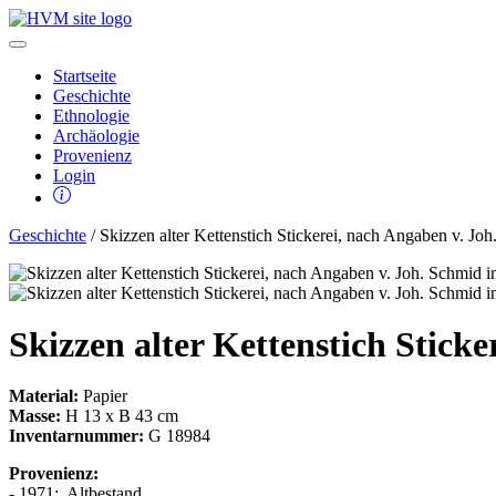
Startseite
Geschichte
Ethnologie
Archäologie
Provenienz
Login
Geschichte
/ Skizzen alter Kettenstich Stickerei, nach Angaben v. Joh
Skizzen alter Kettenstich Stick
Material:
Papier
Masse:
H 13 x B 43 cm
Inventarnummer:
G 18984
Provenienz:
- 1971:, Altbestand