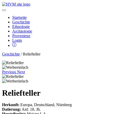
Startseite
Geschichte
Ethnologie
Archäologie
Provenienz
Login
Geschichte
/ Reliefteller
Previous
Next
Reliefteller
Herkunft:
Europa, Deutschland, Nürnberg
Datierung:
Anf. 18. Jh.
Hersteller(in):
Meister L A