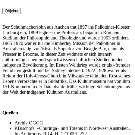
Objekte
Der Schuhmachersohn aus Aachen trat 1897 ins Pallottiner-Kloster
Limburg ein, 1899 legte er die Profess ab, begann in Rom ein
Studium der Philosophie und Theologie und wurde 1903 ordiniert.
1905-1920 war er für die Kimberley Mission der Pallottiner in
Australien tätig, zunächst als Superior von Beagle Bay, dann als
Priester in Broome. In dieser Zeit widmete er sich intensiv
anthropologischen und sprachwissenschaftlichen Studien in der
indigenen Bevölkerung. Im Ersten Weltkrieg wurde er als «fremder
Feind» eingestuft und bei Sidney interniert. 1922-1928 war er als
Rektor der Holy-Cross-Church in Milwaukee tätig, den Rest seines
Lebens verbrachte er in Südafrika. Das Kulturmuseum hat von ihm
151 Nummern in der Datenbank: frühe, wichtige Schenkungen aus
der Welt der indigenen Kulturen Australiens.
Quellen
Archiv OGCG
P.Bischofs. «Churinga» und Totems in Nordwest-Australien.
In: Anthropos, Bd.4, H. 1 (1909), 252.